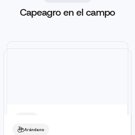
Capeagro en el campo
Uva
Arándano
Ensayo de efectividad del