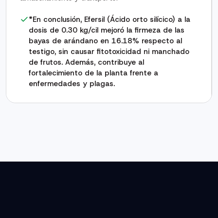
parte inferior de la planta (tronco) y que se
mantuvo controlado sin llegar a afectar de
*En conclusión, Efersil (Ácido orto silícico) a la
manera significativa la parte aérea (follaje y
dosis de 0.30 kg/cil mejoró la firmeza de las
racimo).
bayas de arándano en 16.18% respecto al
testigo, sin causar fitotoxicidad ni manchado
de frutos. Además, contribuye al
fortalecimiento de la planta frente a
enfermedades y plagas.