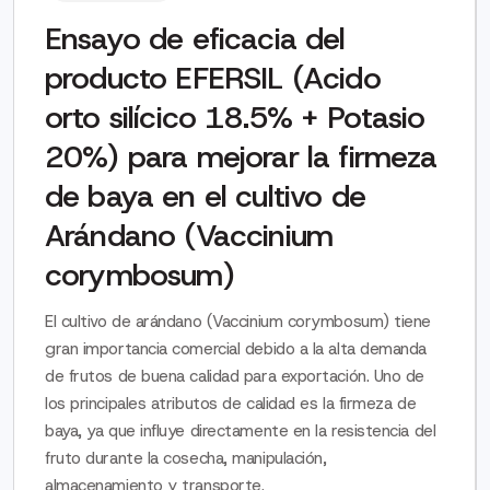
producto BOMBER 150 OD
Ensayo de eficacia del
para el control de Cochinilla
producto EFERSIL (Acido
harinosa (Planococcus spp.)
orto silícico 18.5% + Potasio
en el cultivo de vid.
20%) para mejorar la firmeza
de baya en el cultivo de
Una de las principales problemáticas en el cultivo de
vid es la presencia de la cochinilla harinosa o chanchito
Arándano (Vaccinium
blanco, plaga que debilita las plantas al alimentarse de
corymbosum)
la savia de hojas, brotes y frutos. Además, produce
melaza que favorece la aparición de fumagina,
afectando la fotosíntesis, reduciendo la calidad y el
El cultivo de arándano (Vaccinium corymbosum) tiene
rendimiento de la producción, y disminuyendo el valor
gran importancia comercial debido a la alta demanda
comercial de la uva destinada a exportación.
de frutos de buena calidad para exportación. Uno de
los principales atributos de calidad es la firmeza de
*La dinámica poblacional de la cochinilla
baya, ya que influye directamente en la resistencia del
harinosa, para ambos tratamientos, fue similar
fruto durante la cosecha, manipulación,
hasta el día de la cosecha, teniendo en cuenta
que las poblaciones más altas se hallaron en la
almacenamiento y transporte.