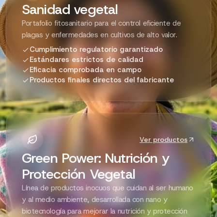
Sanidad vegetal
Portafolio fitosanitario para el control eficiente de
plagas y enfermedades en cultivos de alto valor.
Cumplimiento regulatorio garantizado
Estándares estrictos de calidad
Eficacia comprobada en campo
Productos finales directos del fabricante
Ver productos
Green Power: Nutrición y
Protección Vegetal
Línea de productos inocuos que cuidan al ser humano
y al medio ambiente, desarrollada con nano y
biotecnología para mejorar la nutrición y protección