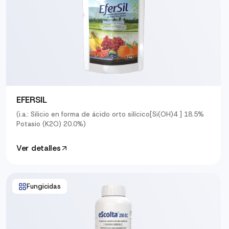
EFERSIL
(i.a.: Silicio en forma de ácido orto silícico[Si(OH)4 ] 18.5%
Potasio (K2O) 20.0%)
Ver detalles
Fungicidas